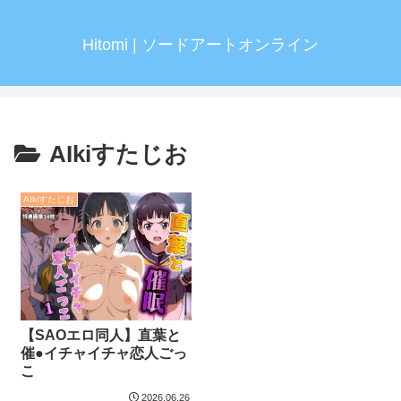
Hitomi | ソードアートオンライン
AIkiすたじお
AIkiすたじお
【SAOエロ同人】直葉と
催●イチャイチャ恋人ごっ
こ
2026.06.26