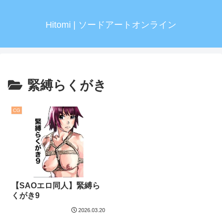
Hitomi | ソードアートオンライン
緊縛らくがき
CG
【SAOエロ同人】緊縛ら
くがき9
2026.03.20