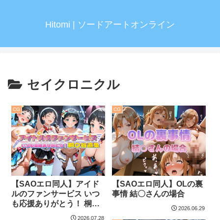
Hitomi | ソードアートオンライン
セイクロニクル
CG
CG
【SAOエロ同人】アイド
【SAOエロ同人】OLの裏
ルのファンサービス いつ
事情 結〇さんの場合
も応援ありがとう！ 桐〇
2026.06.29
谷直葉
2026.07.28